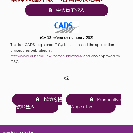
中大員工登入
(CADS reference number : 252)
This is a CADS-registered IT System. It passed the application
procedures published at
http://www.cuhk.edu.hk/itsc/security/cads/
and was approved by
ITSC.
或
以訪客帳
Prospective
號ID登入
Appointee